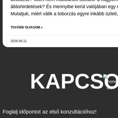
álláshirdetések? És mennyibe kerül valójában egy r
Mutatjuk, miért válik a toborzás egyre inkább üzle
TOVÁBB OLVASOM »
2026.06.11.
KAPCSO
Foglalj időpontot az első konzultációhoz!