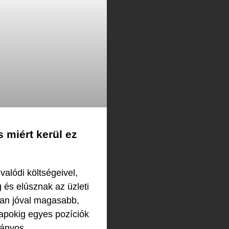
 miért kerül ez
alódi költségeivel,
 és elúsznak az üzleti
ran jóval magasabb,
ónapokig egyes pozíciók
mányos