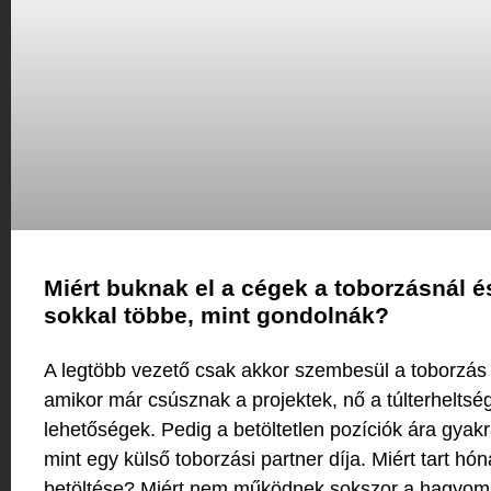
Miért buknak el a cégek a toborzásnál és
sokkal többe, mint gondolnák?
A legtöbb vezető csak akkor szembesül a toborzás v
amikor már csúsznak a projektek, nő a túlterheltség
lehetőségek. Pedig a betöltetlen pozíciók ára gyak
mint egy külső toborzási partner díja. Miért tart h
betöltése? Miért nem működnek sokszor a hagyo