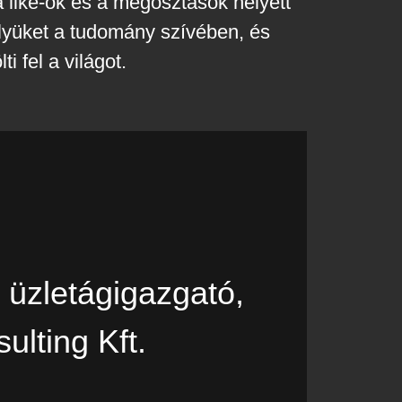
a like-ok és a megosztások helyett
elyüket a tudomány szívében, és
i fel a világot.
 üzletágigazgató,
ulting Kft.