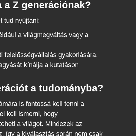
a a Z generációnak?
 tud nyújtani:
éldául a világmegváltás vagy a
i felelősségvállalás gyakorlására.
agyását kínálja a kutatáson
erációt a tudományba?
mára is fontossá kell tenni a
l kell ismerni, hogy
eheti a világot. Mindezek az
z, így a kiválasztás során nem csak