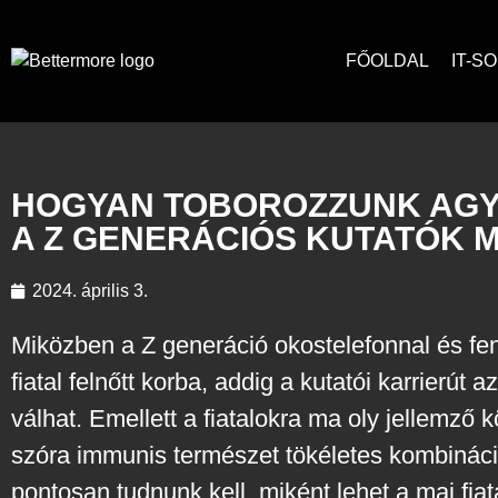
FŐOLDAL
IT-S
HOGYAN TOBOROZZUNK AGYM
A Z GENERÁCIÓS KUTATÓK
2024. április 3.
Miközben a Z generáció okostelefonnal és fenn
fiatal felnőtt korba, addig a kutatói karrierút
válhat. Emellett a fiatalokra ma oly jellemző
szóra immunis természet tökéletes kombinác
pontosan tudnunk kell, miként lehet a mai fia