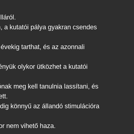
láról.
n, a kutatói pálya gyakran csendes
évekig tarthat, és az azonnali
ényük olykor ütközhet a kutatói
ónak meg kell tanulnia lassítani, és
tt.
ig könnyű az állandó stimulációra
or nem vihető haza.