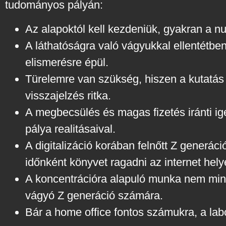
tudományos pályán:
Az alapoktól kell kezdeniük, gyakran a nul
A láthatóságra való vágyukkal ellentétbe
elismerésre épül.
Türelemre van szükség, hiszen a kutatás 
visszajelzés ritka.
A megbecsülés és magas fizetés iránti ig
pálya realitásaival.
A digitalizáció korában felnőtt Z generáci
időnként könyvet ragadni az internet helye
A koncentrációra alapuló munka nem mind
vágyó Z generáció számára.
Bár a home office fontos számukra, a lab