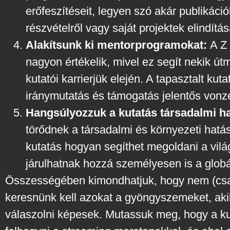
erőfeszítéseit, legyen szó akár publikáci
részvételről vagy saját projektek elindítás
Alakítsunk ki mentorprogramokat:
A Z 
nagyon értékelik, mivel ez segít nekik útm
kutatói karrierjük elején. A tapasztalt kut
iránymutatás és támogatás jelentős vonze
Hangsúlyozzuk a kutatás társadalmi ha
törődnek a társadalmi és környezeti hatá
kutatás hogyan segíthet megoldani a vil
járulhatnak hozzá személyesen is a globá
Összességében kimondhatjuk, hogy nem (csa
keresnünk kell azokat a gyöngyszemeket, akik 
válaszolni képesek. Mutassuk meg, hogy a ku