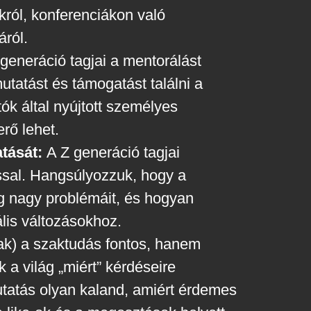
ókról, konferenciákon való
áról.
generáció tagjai a mentorálást
utatást és támogatást találni a
atók által nyújtott személyes
rő lehet.
tását:
A Z generáció tagjai
ssal. Hangsúlyozzuk, hogy a
ág nagy problémáit, és hogyan
lis változásokhoz.
k) a szaktudás fontos, hanem
a világ „miért” kérdéseire
tatás olyan kaland, amiért érdemes