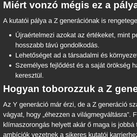
Miért vonzó mégis ez a pály
A kutatói pálya a Z generációnak is rengeteget
Újraértelmezi azokat az értékeket, mint p
hosszabb távú gondolkodás.
Lehetőséget ad a társadalmi és környezet
Személyes fejlődést és a saját örökség h
keresztül.
Hogyan toborozzuk a Z gen
Az Y generáció már érzi, de a Z generáció szá
vágyat, hogy „éhezzen a világmegváltásra”. Fe
klímaszorongás helyett akár ő maga is jobbá t
ambíciók vezetnek a sikeres kutatói karrierhe