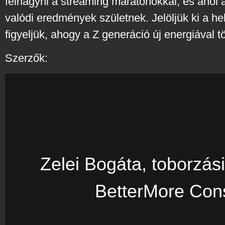
felhagyni a streaming maratonokkal, és ahol 
valódi eredmények születnek. Jelöljük ki a h
figyeljük, ahogy a Z generáció új energiával tölt
Szerzők:
Zelei Bogáta, toborzási
BetterMore Cons