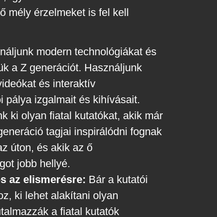
 mély érzelmeket is fel kell
áljunk modern technológiákat és
ük a Z generációt. Használjunk
videókat és interaktív
pálya izgalmait és kihívásait.
 ki olyan fiatal kutatókat, akik már
generáció tagjai inspirálódni fognak
az úton, és akik az ő
got jobb hellyé.
s az elismerésre:
Bár a kutatói
, ki lehet alakítani olyan
almazzák a fiatal kutatók