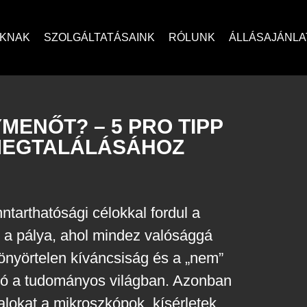
OKNAK
SZOLGÁLTATÁSAINK
RÓLUNK
ÁLLÁSAJÁNLA
ENŐT? – 5 PRO TIPP
 MEGTALÁLÁSÁHOZ
tarthatósági célokkal fordul a
 az a pálya, ahol mindez valósággá
 könyörtelen kíváncsiság és a „nem”
ió a tudományos világban. Azonban
talokat a mikroszkópok, kísérletek