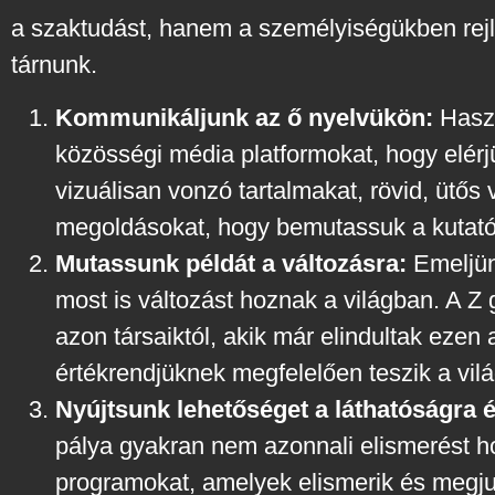
a szaktudást, hanem a személyiségükben rejlő
tárnunk.
Kommunikáljunk az ő nyelvükön:
Haszn
közösségi média platformokat, hogy elérj
vizuálisan vonzó tartalmakat, rövid, ütős 
megoldásokat, hogy bemutassuk a kutatói 
Mutassunk példát a változásra:
Emeljünk
most is változást hoznak a világban. A Z 
azon társaiktól, akik már elindultak ezen 
értékrendjüknek megfelelően teszik a vilá
Nyújtsunk lehetőséget a láthatóságra é
pálya gyakran nem azonnali elismerést hoz
programokat, amelyek elismerik és megjut