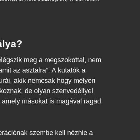
álya?
elégszik meg a megszokottal, nem
mit az asztalra”. A kutatók a
gurái, akik nemcsak hogy mélyen
lkoznak, de olyan szenvedéllyel
, amely másokat is magával ragad.
erációnak szembe kell néznie a