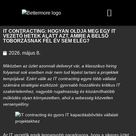
IT CONTRACTING: HOGYAN OLDJA MEG EGY IT
VEZETŐ HETEK ALATT AZT, AMIRE A BELSŐ
TOBORZÁSNAK FÉL ÉV SEM ELÉG?
2026. május 8.
Miközben az üzlet azonnali deliveryt vár, a klasszikus hiring
folyamat sok esetben már nem tud lépést tartani a projektek
tempójával. Ezért válik az IT contracting egyre több vállalat
számára stratégiai eszközzé: gyorsabb hozzáférés kritikus IT
szakértelemhez, nagyobb rugalmasság és kiszámíthatóbb
működés olyan környezetben, ahol a sebesség közvetlen
versenyelőny.
Az IT vezetők egyik legnagyobb paradoxona, hogy a sikeres üzlet