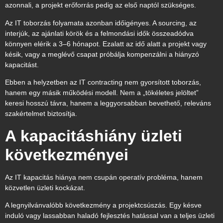
azonnali, a projekt erőforrás pedig az első naptól szükséges.
Az IT toborzás folyamata azonban időigényes. A sourcing, az
interjúk, az ajánlati körök és a felmondási idők összeadódva
könnyen elérik a 3–6 hónapot. Ezalatt az idő alatt a projekt vagy
késik, vagy a meglévő csapat próbálja kompenzálni a hiányzó
kapacitást.
Ebben a helyzetben az IT contracting nem gyorsított toborzás,
hanem egy másik működési modell. Nem a „tökéletes jelöltet”
keresi hosszú távra, hanem a leggyorsabban bevethető, releváns
szakértelmet biztosítja.
A kapacitáshiány üzleti
következményei
Az IT kapacitás hiánya nem csupán operatív probléma, hanem
közvetlen üzleti kockázat.
A legnyilvánvalóbb következmény a projektcsúszás. Egy késve
induló vagy lassabban haladó fejlesztés hatással van a teljes üzleti