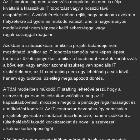
Az IT contracting nem univerzális megoldás, és nem is célja
kiváltani a klasszikus IT toborzást vagy a hosszú távú
csapatépítést. A valódi értéke abban rejlik, hogy pontosan azokra a
helyzetekre ad gyors és működő választ, ahol a hagyományos
modellek már nem képesek kellő sebességgel vagy
rugalmassággal reagálni.
Azokban a szituációkban, amikor a projekt határideje nem
mozdítható, amikor az IT toborzás tempója nem képes lépést
tartani az üzleti igényekkel, amikor a headcount keretek korlátozzák
a bővülést, vagy amikor azonnal szükség van speciális IT
szakértelemre, az IT contracting nem egy lehetőség a sok közül,
hanem egy tudatos, üzletileg megalapozott döntés.
A T&M modellben működő IT staffing lehetővé teszi, hogy a
szervezet gyorsan és célzottan valósítsa meg az IT
kapacitásbővítést, miközben megőrzi a pénzügyi rugalmasságot és
a működési kontrollt. Az IT contractor bevonása így nemcsak a
projektek gyorsabb elindítását teszi lehetővé, hanem csökkenti a
túlterhelésből fakadó kockázatokat és növeli a szervezet
alkalmazkodóképességét.
A különbség nem csupán időben mérhető. Azok a szervezetek,