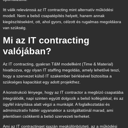
Itt válik relevánssá az IT contracting mint alternatív működési
modell. Nem a belső csapatépítés helyett, hanem annak
kiegészítéseként, ott, ahol gyors, célzott és rugalmas megoldásra
van szükség.
Mi az IT contracting
valójában?
Az
IT contracting
, gyakran T&M modellként (Time & Material)
hivatkozva, egy olyan IT staffing megoldás, amely lehetővé teszi,
hogy a szervezet külső IT szakember bérlésével biztosítsa a
szükséges kapacitást egy adott projekthez.
A konstrukció lényege, hogy az IT contractor a megbízó csapatába
integrálódik, napi szinten együtt dolgozik a belső kollégákkal, és az
ügyfél irányítása alatt végzi a munkáját. A foglalkoztatási és
adminisztratív háttér ugyanakkor a szolgáltatónál marad, ami
jelentősen csökkenti a belső szervezeti terheket.
Ami az IT contractinget igazán megkülönbözteti, az a működési