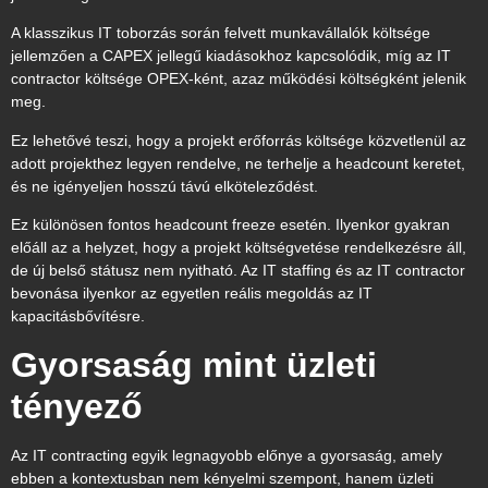
A klasszikus IT toborzás során felvett munkavállalók költsége
jellemzően a CAPEX jellegű kiadásokhoz kapcsolódik, míg az IT
contractor költsége OPEX-ként, azaz működési költségként jelenik
meg.
Ez lehetővé teszi, hogy a projekt erőforrás költsége közvetlenül az
adott projekthez legyen rendelve, ne terhelje a headcount keretet,
és ne igényeljen hosszú távú elköteleződést.
Ez különösen fontos headcount freeze esetén. Ilyenkor gyakran
előáll az a helyzet, hogy a projekt költségvetése rendelkezésre áll,
de új belső státusz nem nyitható. Az IT staffing és az IT contractor
bevonása ilyenkor az egyetlen reális megoldás az IT
kapacitásbővítésre.
Gyorsaság mint üzleti
tényező
Az IT contracting egyik legnagyobb előnye a gyorsaság, amely
ebben a kontextusban nem kényelmi szempont, hanem üzleti