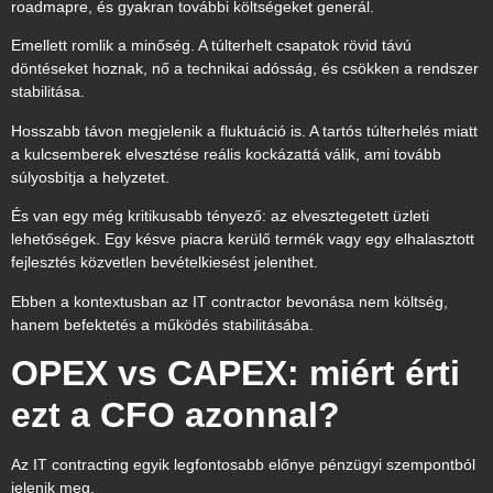
roadmapre, és gyakran további költségeket generál.
Emellett romlik a minőség. A túlterhelt csapatok rövid távú
döntéseket hoznak, nő a technikai adósság, és csökken a rendszer
stabilitása.
Hosszabb távon megjelenik a fluktuáció is. A tartós túlterhelés miatt
a kulcsemberek elvesztése reális kockázattá válik, ami tovább
súlyosbítja a helyzetet.
És van egy még kritikusabb tényező: az elvesztegetett üzleti
lehetőségek. Egy késve piacra kerülő termék vagy egy elhalasztott
fejlesztés közvetlen bevételkiesést jelenthet.
Ebben a kontextusban az IT contractor bevonása nem költség,
hanem befektetés a működés stabilitásába.
OPEX vs CAPEX: miért érti
ezt a CFO azonnal?
Az IT contracting egyik legfontosabb előnye pénzügyi szempontból
jelenik meg.