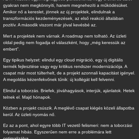
gyakran nem megkönnyíti, hanem megnehezíti a működésüket.
Amikor nő a kereslet, jönnek az új projektek, elindulnak a
transzformációs kezdeményezések, az első reakció általában
pozitív. A második viszont már jóval kevésbé az.
Mert a projektek nem várnak. A roadmap nem tolható. Az üzleti
oldal pedig nem fogadja el válaszként, hogy „még keressük az
embert”.
Egy tipikus helyzet: elindul egy cloud migráció, egy új digitális
termék fejlesztése vagy egy kritikus rendszer modernizációja. A
csapat már most túlterhelt, de a projekt azonnali kapacitást igényel.
A megoldás kézenfekvőnek tűnik: új kollégát kell felvenni.
Elindul a toborzás. Briefek, jóváhagyások, interjúk, ajánlatok. Hetek
telnek el. Majd hónapok.
Közben a projekt csúszik. A meglévő csapat kiégés közeli állapotba
kerül. Az üzleti nyomás nő.
Ez az a pont, ahol egyre több IT vezető felismeri: nem a toborzási
folyamat hibás. Egyszerűen nem erre a problémára lett
optimalizálva.