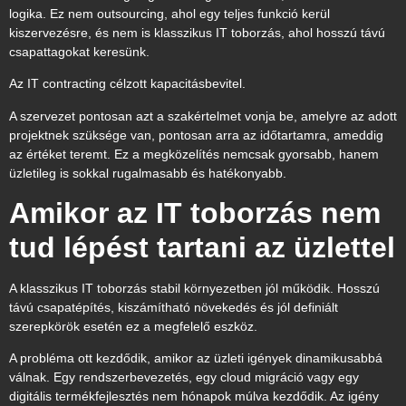
logika. Ez nem outsourcing, ahol egy teljes funkció kerül
kiszervezésre, és nem is klasszikus IT toborzás, ahol hosszú távú
csapattagokat keresünk.
Az IT contracting célzott kapacitásbevitel.
A szervezet pontosan azt a szakértelmet vonja be, amelyre az adott
projektnek szüksége van, pontosan arra az időtartamra, ameddig
az értéket teremt. Ez a megközelítés nemcsak gyorsabb, hanem
üzletileg is sokkal rugalmasabb és hatékonyabb.
Amikor az IT toborzás nem
tud lépést tartani az üzlettel
A klasszikus IT toborzás stabil környezetben jól működik. Hosszú
távú csapatépítés, kiszámítható növekedés és jól definiált
szerepkörök esetén ez a megfelelő eszköz.
A probléma ott kezdődik, amikor az üzleti igények dinamikusabbá
válnak. Egy rendszerbevezetés, egy cloud migráció vagy egy
digitális termékfejlesztés nem hónapok múlva kezdődik. Az igény