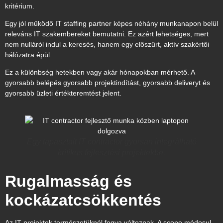
kritérium.
Egy jól működő IT staffing partner képes néhány munkanapon belül
releváns IT szakembereket bemutatni. Ez azért lehetséges, mert
nem nulláról indul a keresés, hanem egy előszűrt, aktív szakértői
hálózatra épül.
Ez a különbség hetekben vagy akár hónapokban mérhető. A
gyorsabb belépés gyorsabb projektindítást, gyorsabb deliveryt és
gyorsabb üzleti értékteremtést jelent.
Egy tapasztalt IT contractor gyorsan integrálható
kritikus fejlesztési projektekbe.
Rugalmasság és
kockázatcsökkentés
Az IT projektek természetüknél fogva változnak. A scope módosul,