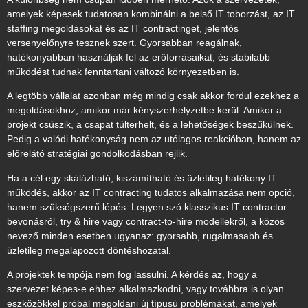
amelyek képesek tudatosan kombinálni a belső IT toborzást, az IT
staffing megoldásokat és az IT contractinget, jelentős
versenyelőnyre tesznek szert. Gyorsabban reagálnak,
hatékonyabban használják fel az erőforrásaikat, és stabilabb
működést tudnak fenntartani változó környezetben is.
A legtöbb vállalat azonban még mindig csak akkor fordul ezekhez a
megoldásokhoz, amikor már kényszerhelyzetbe kerül. Amikor a
projekt csúszik, a csapat túlterhelt, és a lehetőségek beszűkülnek.
Pedig a valódi hatékonyság nem az utólagos reakcióban, hanem az
előrelátó stratégiai gondolkodásban rejlik.
Ha a cél egy skálázható, kiszámítható és üzletileg hatékony IT
működés, akkor az IT contracting tudatos alkalmazása nem opció,
hanem szükségszerű lépés. Legyen szó klasszikus IT contractor
bevonásról, try & hire vagy contract-to-hire modellekről, a közös
nevező minden esetben ugyanaz: gyorsabb, rugalmasabb és
üzletileg megalapozott döntéshozatal.
A projektek tempója nem fog lassulni. A kérdés az, hogy a
szervezet képes-e ehhez alkalmazkodni, vagy továbbra is olyan
eszközökkel próbál megoldani új típusú problémákat, amelyek