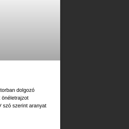
ktorban dolgozó
 önéletrajzot
V szó szerint aranyat