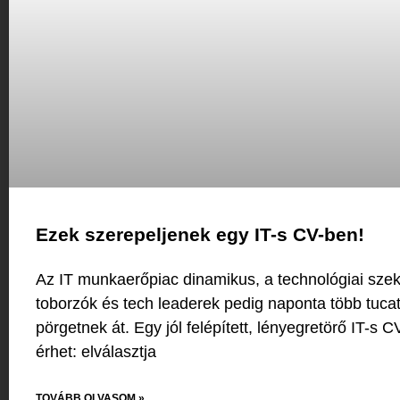
Ezek szerepeljenek egy IT-s CV-ben!
Az IT munkaerőpiac dinamikus, a technológiai sze
toborzók és tech leaderek pedig naponta több tucat
pörgetnek át. Egy jól felépített, lényegretörő IT-s C
érhet: elválasztja
TOVÁBB OLVASOM »