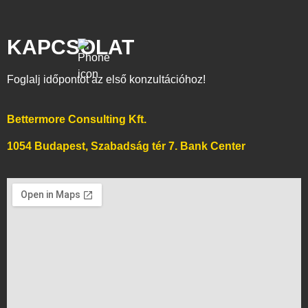
KAPCSOLAT
Foglalj időpontot az első konzultációhoz!
Bettermore Consulting Kft.
1054 Budapest, Szabadság tér 7. Bank Center