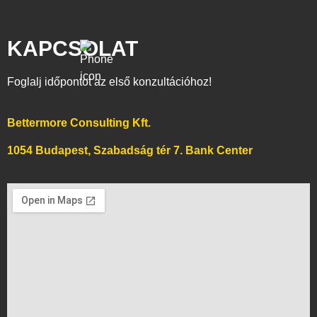
KAPCSOLAT
Foglalj időpontot az első konzultációhoz!
Bettermore Consulting Kft.
1054 Budapest, Szabadság tér 7. Bank Center