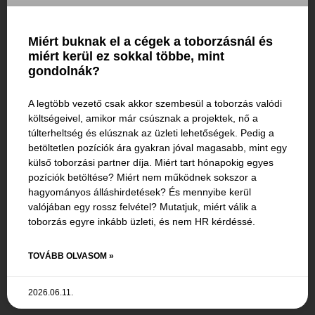
Miért buknak el a cégek a toborzásnál és
miért kerül ez sokkal többe, mint
gondolnák?
A legtöbb vezető csak akkor szembesül a toborzás valódi
költségeivel, amikor már csúsznak a projektek, nő a
túlterheltség és elúsznak az üzleti lehetőségek. Pedig a
betöltetlen pozíciók ára gyakran jóval magasabb, mint egy
külső toborzási partner díja. Miért tart hónapokig egyes
pozíciók betöltése? Miért nem működnek sokszor a
hagyományos álláshirdetések? És mennyibe kerül
valójában egy rossz felvétel? Mutatjuk, miért válik a
toborzás egyre inkább üzleti, és nem HR kérdéssé.
TOVÁBB OLVASOM »
2026.06.11.