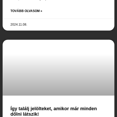
TOVÁBB OLVASOM »
2024.11.08.
Így találj jelölteket, amikor már minden
dőlni látszik!