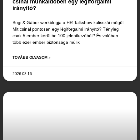
csinál munkaidőben egy légiforgalmi
irányító?
Bogi & Gábor werkblogja a HR Talkshow kulisszái mögül
Mit csinál pontosan egy légiforgalmi irányító? Tényleg
csak 5 ember kerül be 100 jelentkezőből? És valóban
több ezer ember biztonsága múlik
TOVÁBB OLVASOM »
2026.03.16.