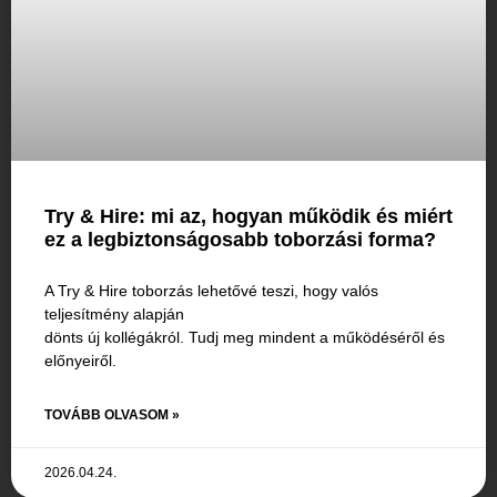
Try & Hire: mi az, hogyan működik és miért
ez a legbiztonságosabb toborzási forma?
A Try & Hire toborzás lehetővé teszi, hogy valós
teljesítmény alapján
dönts új kollégákról. Tudj meg mindent a működéséről és
előnyeiről.
TOVÁBB OLVASOM »
2026.04.24.