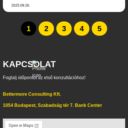
2025.09.26.
1
2
3
4
5
KAPCSOLAT
Foglalj időpontot az első konzultációhoz!
Bettermore Consulting Kft.
1054 Budapest, Szabadság tér 7. Bank Center