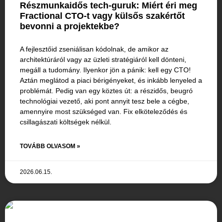
Részmunkaidős tech-guruk: Miért éri meg
Fractional CTO-t vagy külsős szakértőt
bevonni a projektekbe?
A fejlesztőid zseniálisan kódolnak, de amikor az
architektúráról vagy az üzleti stratégiáról kell dönteni,
megáll a tudomány. Ilyenkor jön a pánik: kell egy CTO!
Aztán meglátod a piaci bérigényeket, és inkább lenyeled a
problémát. Pedig van egy köztes út: a részidős, beugró
technológiai vezető, aki pont annyit tesz bele a cégbe,
amennyire most szükséged van. Fix elköteleződés és
csillagászati költségek nélkül.
TOVÁBB OLVASOM »
2026.06.15.