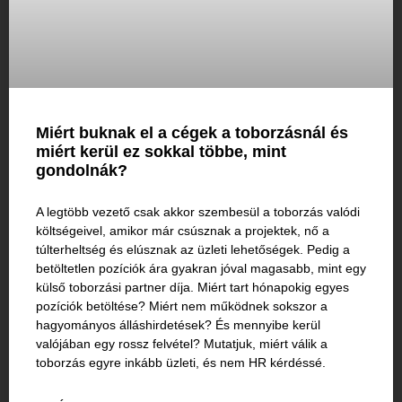
Miért buknak el a cégek a toborzásnál és
miért kerül ez sokkal többe, mint
gondolnák?
A legtöbb vezető csak akkor szembesül a toborzás valódi
költségeivel, amikor már csúsznak a projektek, nő a
túlterheltség és elúsznak az üzleti lehetőségek. Pedig a
betöltetlen pozíciók ára gyakran jóval magasabb, mint egy
külső toborzási partner díja. Miért tart hónapokig egyes
pozíciók betöltése? Miért nem működnek sokszor a
hagyományos álláshirdetések? És mennyibe kerül
valójában egy rossz felvétel? Mutatjuk, miért válik a
toborzás egyre inkább üzleti, és nem HR kérdéssé.