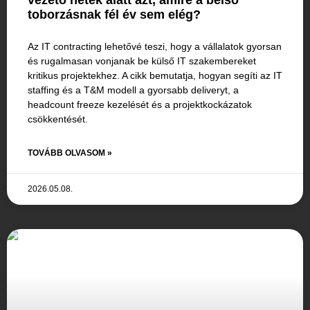
vezető hetek alatt azt, amire a belső
toborzásnak fél év sem elég?
Az IT contracting lehetővé teszi, hogy a vállalatok gyorsan
és rugalmasan vonjanak be külső IT szakembereket
kritikus projektekhez. A cikk bemutatja, hogyan segíti az IT
staffing és a T&M modell a gyorsabb deliveryt, a
headcount freeze kezelését és a projektkockázatok
csökkentését.
TOVÁBB OLVASOM »
2026.05.08.